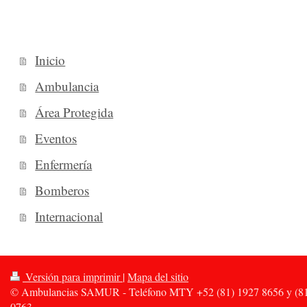
Inicio
Ambulancia
Área Protegida
Eventos
Enfermería
Bomberos
Internacional
Versión para imprimir
|
Mapa del sitio
© Ambulancias SAMUR - Teléfono MTY +52 (81) 1927 8656 y (81
0763